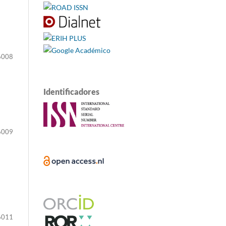
6008
Identificadores
6009
6011