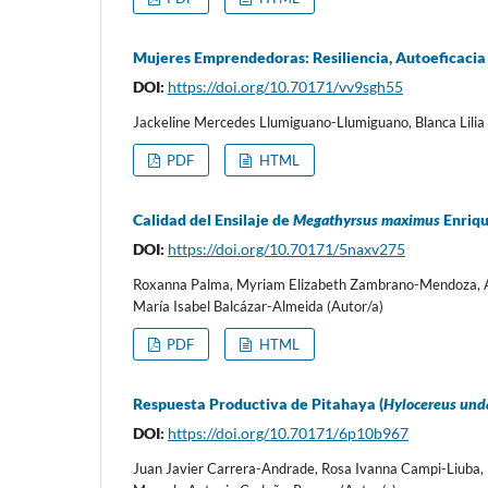
Mujeres Emprendedoras: Resiliencia, Autoeficacia
DOI:
https://doi.org/10.70171/vv9sgh55
Jackeline Mercedes Llumiguano-Llumiguano, Blanca Lili
PDF
HTML
Calidad del Ensilaje de
Megathyrsus maximus
Enriqu
DOI:
https://doi.org/10.70171/5naxv275
Roxanna Palma, Myriam Elizabeth Zambrano-Mendoza, Al
María Isabel Balcázar-Almeida (Autor/a)
PDF
HTML
Respuesta Productiva de Pitahaya (
Hylocereus und
DOI:
https://doi.org/10.70171/6p10b967
Juan Javier Carrera-Andrade, Rosa Ivanna Campi-Liuba, D