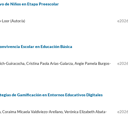
ivo de Niños en Etapa Preescolar
o-Loor (Autor/a)
e202
Convivencia Escolar en Educación Básica
ich-Guiracocha, Cristina Paola Arias-Galarza, Angie Pamela Burgos-
e202
egias de Gamificación en Entornos Educativos Digitales
 Coraima Micaela Valdiviezo-Arellano, Verónica Elizabeth Abata-
e202