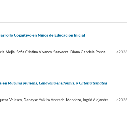
arrollo Cognitivo en Niños de Educación Inicial
is-Mejía, Sofia Cristina Vivanco-Saavedra, Diana Gabriela Ponce-
e202
la en
Mucuna pruriens
,
Canavalia ensiformis
, y
Clitoria ternatea
uera-Velasco, Danayse Yalkira Andrade-Mendoza, Ingrid Alejandra
e202