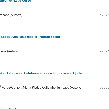
 Automotriz de Quito
mbaco (Autor/a)
e202
izados: Análisis desde el Trabajo Social
Luna (Autor/a)
e202
estar Laboral de Colaboradores en Empresas de Quito
e Álvarez-Garzón, María Piedad Quilumba-Tumbaco (Autor/a)
e202