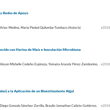
 y Redes de Apoyo
a Arias-Medina, María Piedad Quilumba-Tumbaco (Autor/a)
e202
ecido con Harina de Maíz e Inoculación Microbiana
isson Mishelle Cedeño-Espinoza, Yomaira Aracely Pérez-Zambonino,
e202
atus
) a la Aplicación de un Bioestimulante Algal
iego Gonzalo Sánchez-Zorrilla, Braulio Jonnathan Calixto-Gutiérrez,
e202