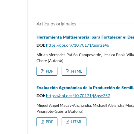
Artículos originales
Herramienta Multisensorial para Fortalecer el Des
DOI:
https://doi.org/10.70171/qsqtsz46
Mirian Mercedes Patiño-Campoverde, Jessica Paola Villac
Chere (Autor/a)
PDF
HTML
Evaluación Agronómica de la Producción de Semil
DOI:
https://doi.org/10.70171/j6pse257
Miguel Angel Macay-Anchundia, Michaell Alejandra Mosq
Pinargote-Guerra (Autor/a)
PDF
HTML