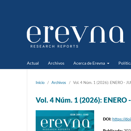
Actual
Archivos
Acerca de Erevna
Polític
Inicio
/
Archivos
/
Vol. 4 Núm. 1 (2026): ENERO - J
Vol. 4 Núm. 1 (2026): ENERO 
DOI:
https://d
Publicado:
202