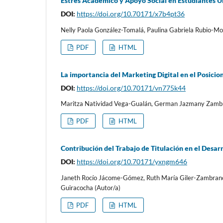
Estrés Académico y Apoyo Social en Estudiantes U
DOI:
https://doi.org/10.70171/x7b4pt36
Nelly Paola González-Tomalá, Paulina Gabriela Rubio-Mo
PDF
HTML
La importancia del Marketing Digital en el Posici
DOI:
https://doi.org/10.70171/vn775k44
Maritza Natividad Vega-Gualán, German Jazmany Zambr
PDF
HTML
Contribución del Trabajo de Titulación en el Desar
DOI:
https://doi.org/10.70171/yxngm646
Janeth Rocío Jácome-Gómez, Ruth María Giler-Zambrano, 
Guiracocha (Autor/a)
PDF
HTML