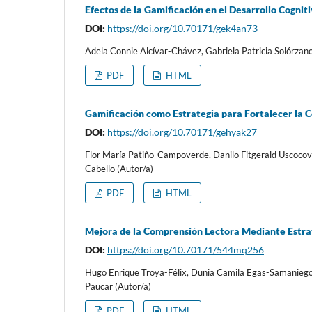
Efectos de la Gamificación en el Desarrollo Cognit
DOI:
https://doi.org/10.70171/gek4an73
Adela Connie Alcívar-Chávez, Gabriela Patricia Solórzan
PDF
HTML
Gamificación como Estrategia para Fortalecer la 
DOI:
https://doi.org/10.70171/gehyak27
Flor María Patiño-Campoverde, Danilo Fitgerald Uscocov
Cabello (Autor/a)
PDF
HTML
Mejora de la Comprensión Lectora Mediante Estrat
DOI:
https://doi.org/10.70171/544mq256
Hugo Enrique Troya-Félix, Dunia Camila Egas-Samaniego,
Paucar (Autor/a)
PDF
HTML