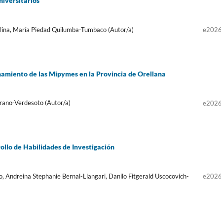
niversitarios
lina, María Piedad Quilumba-Tumbaco (Autor/a)
e202
onamiento de las Mipymes en la Provincia de Orellana
ano-Verdesoto (Autor/a)
e202
rollo de Habilidades de Investigación
Andreina Stephanie Bernal-Llangari, Danilo Fitgerald Uscocovich-
e202