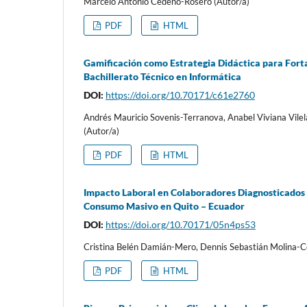
Marcelo Antonio Cedeño-Rosero (Autor/a)
PDF
HTML
Gamificación como Estrategia Didáctica para Fort
Bachillerato Técnico en Informática
DOI:
https://doi.org/10.70171/c61e2760
Andrés Mauricio Sovenis-Terranova, Anabel Viviana Vil
(Autor/a)
PDF
HTML
Impacto Laboral en Colaboradores Diagnosticados
Consumo Masivo en Quito – Ecuador
DOI:
https://doi.org/10.70171/05n4ps53
Cristina Belén Damián-Mero, Dennis Sebastián Molina-Ce
PDF
HTML