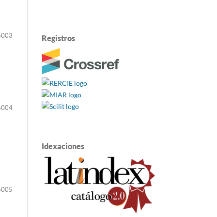
6003
Registros
6004
Idexaciones
6005