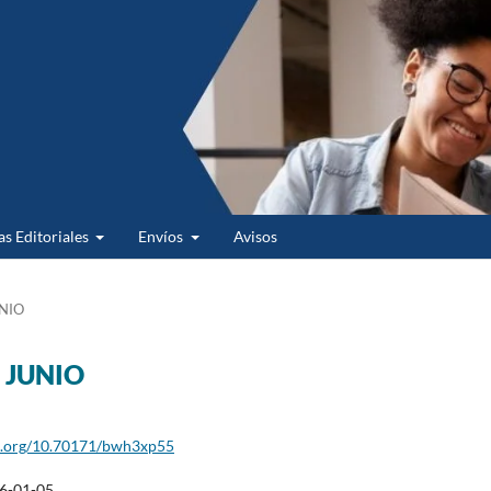
as Editoriales
Envíos
Avisos
UNIO
- JUNIO
oi.org/10.70171/bwh3xp55
6-01-05