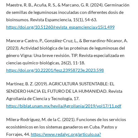
Maestre, R. B., Acuña, R. S., & Marcano, G. R. (2024). Germinación
de semillas de leguminosas inoculadas con diferentes dosis de
bioinsumos. Revista Espamciencia, 15(1), 54-63.
https://doi.org/10.51260/revista_espamciencia.v15i1.499
Mancera-Castro, P., González-Cruz, L., & Bernardino-Nicanor, A.
(2023). Actividad biológica de las proteínas de leguminosas del
género Vigna: Una breve revisión. TIP. Revista especializada en
ciencias químico-biológicas, 26(2), 11-18.
https://doi.org/10.22201/fesz.23958723e.2023.598
Martínez, B. Z. (2019). AGRICULTURA SUSTENTABLE: EL
SENDERO HACIA EL FUTURO DE LA HUMANIDAD. Revista
Agrollania de Ciencia y Tecnología, 17.
https://biblat.unam.mx/hevila/Agrollania/2019/vol17/11.pdf
Milera-Rodríguez, M. de la C. (2021). Funciones de los servicios
ecosistémicos en los sistemas ganaderos en Cuba. Pastos y
Forrajes, 44.
https://www.redalyc.org/articulo.oa?