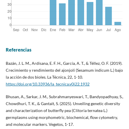
Referencias
Bazán, J. L. M., Ardisana, E. F. H., García, A. T., & Téllez, O. F. (2019).
Crecimiento y rendimiento del ajonjolí (Sesamum indicum L.) bajo
la acción de dos bioles. La Técnica, 22, 1-10.
https://doi.org/10.33936/la_tecnica.v0i22.1932
Bhusan, A., Sarkar, J. M., Subrahmanyeswari, T., Bandyopadhyay, S.,
Chowdhuri, T. K., & Gantait, S. (2025). Unveiling genetic diversity
and characterization of butterfly pea (Clitoria ternatea L.)
germplasms using morphometric, biochemical, flow cytometry,
and molecular markers. Vegetos, 1-17.