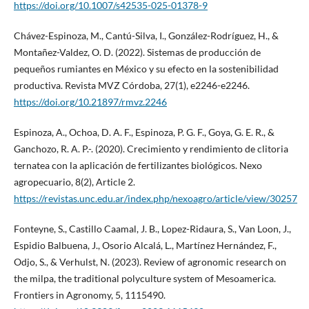
https://doi.org/10.1007/s42535-025-01378-9
Chávez-Espinoza, M., Cantú-Silva, I., González-Rodríguez, H., &
Montañez-Valdez, O. D. (2022). Sistemas de producción de
pequeños rumiantes en México y su efecto en la sostenibilidad
productiva. Revista MVZ Córdoba, 27(1), e2246-e2246.
https://doi.org/10.21897/rmvz.2246
Espinoza, A., Ochoa, D. A. F., Espinoza, P. G. F., Goya, G. E. R., &
Ganchozo, R. A. P.-. (2020). Crecimiento y rendimiento de clitoria
ternatea con la aplicación de fertilizantes biológicos. Nexo
agropecuario, 8(2), Article 2.
https://revistas.unc.edu.ar/index.php/nexoagro/article/view/30257
Fonteyne, S., Castillo Caamal, J. B., Lopez-Ridaura, S., Van Loon, J.,
Espidio Balbuena, J., Osorio Alcalá, L., Martínez Hernández, F.,
Odjo, S., & Verhulst, N. (2023). Review of agronomic research on
the milpa, the traditional polyculture system of Mesoamerica.
Frontiers in Agronomy, 5, 1115490.