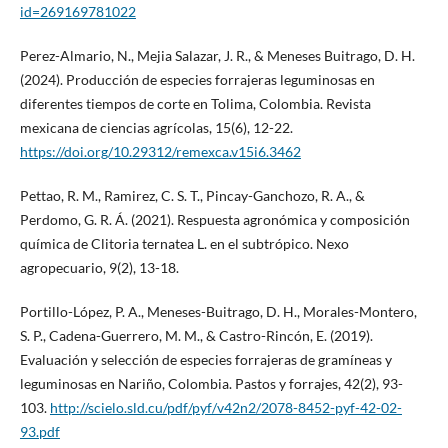
id=269169781022
Perez-Almario, N., Mejia Salazar, J. R., & Meneses Buitrago, D. H.
(2024). Producción de especies forrajeras leguminosas en
diferentes tiempos de corte en Tolima, Colombia. Revista
mexicana de ciencias agrícolas, 15(6), 12-22.
https://doi.org/10.29312/remexca.v15i6.3462
Pettao, R. M., Ramirez, C. S. T., Pincay-Ganchozo, R. A., &
Perdomo, G. R. Á. (2021). Respuesta agronómica y composición
química de Clitoria ternatea L. en el subtrópico. Nexo
agropecuario, 9(2), 13-18.
Portillo-López, P. A., Meneses-Buitrago, D. H., Morales-Montero,
S. P., Cadena-Guerrero, M. M., & Castro-Rincón, E. (2019).
Evaluación y selección de especies forrajeras de gramíneas y
leguminosas en Nariño, Colombia. Pastos y forrajes, 42(2), 93-
103.
http://scielo.sld.cu/pdf/pyf/v42n2/2078-8452-pyf-42-02-
93.pdf