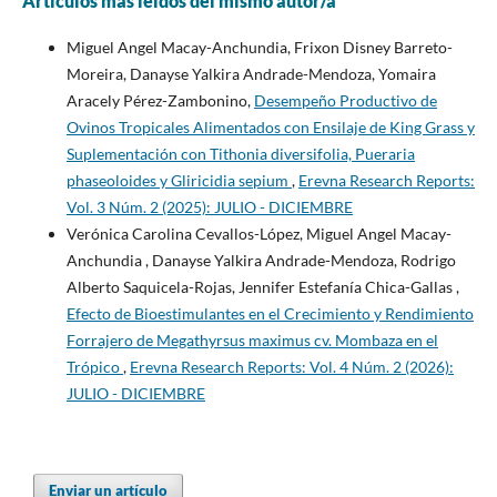
Artículos más leídos del mismo autor/a
Miguel Angel Macay-Anchundia, Frixon Disney Barreto-
Moreira, Danayse Yalkira Andrade-Mendoza, Yomaira
Aracely Pérez-Zambonino,
Desempeño Productivo de
Ovinos Tropicales Alimentados con Ensilaje de King Grass y
Suplementación con Tithonia diversifolia, Pueraria
phaseoloides y Gliricidia sepium
,
Erevna Research Reports:
Vol. 3 Núm. 2 (2025): JULIO - DICIEMBRE
Verónica Carolina Cevallos-López, Miguel Angel Macay-
Anchundia , Danayse Yalkira Andrade-Mendoza, Rodrigo
Alberto Saquicela-Rojas, Jennifer Estefanía Chica-Gallas ,
Efecto de Bioestimulantes en el Crecimiento y Rendimiento
Forrajero de Megathyrsus maximus cv. Mombaza en el
Trópico
,
Erevna Research Reports: Vol. 4 Núm. 2 (2026):
JULIO - DICIEMBRE
Enviar un artículo