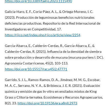
https://doi.org/10.3389/fagro.2023.1115490
Galicia-Haro, E. F., Coria-Páez, A. L., & Ortega-Moreno, I. C.
(2023). Producción de leguminosas beneficios nutricionales
deficiencias productivas. Repositorio de la Red Internacional de
Investigadores en Competitividad, 17.
https://riico.net/index.php/riico/article/view/2254
García-Abarca, E., Calderón-Cerdas, R., García-Abarca, E., &
Calderón-Cerdas, R. (2021). Influencia de la densidad de siembra
sobre producción y desarrollo de mucuna (mucuna puriens l. DC).
Agronomía Costarricense, 45(2), 103-113.
https://doi.org/10.15517/rac.v45i2.47771
Garrido, S. J. L., Ramos-Ramos, D. A., Jiménez, M. M. G., Escobar,
M. A. C., Serrano, N. Y. A., & Bribiesca, J. E. R. (2021). Evaluación
química y emisión de gas In-vitro en ensilados mixtos de King
Grass y Clitoria-ternatea. Ecosistemas y Recursos Agropecuarios,
8(2), 23.
https://doi.org/10.19136/era.a8nII.2973