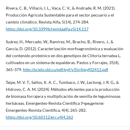
Rivera, C. B., Villacís, I. L., Vaca, C. V., & Andrade, R. M. (2021).
Producción Agrícola Sustentable para el sector pecuario y el
cambio climático. Revista Alfa, 5(14), 274-284.
https://doi.org/10.33996/revistaalfa.v5i14.117
Suárez, H., Mercado, W., Ramírez, M., Bracho, B., Rivero, J., &
García, D. (2012). Caracterización morfoagronómica y evaluación
del contenido proteínico en dos genotipos de Clitoria ternatea L.
cultivados en un sistema de espalderas. Pastos y Forrajes, 35(4),
365-379.
http://scielo.sld.cu/pdf/pyf/v35n4/pyf02412.pdf
Taipe, M. V. T., Saltos, K. A. C., Tumbaco, J. W., Lectong, J. R. G., &
Hidrovo, C. A. M. (2024). Métodos eficientes para la producción
de biomasa forrajera y multiplicación de semilla de leguminosas
herbáceas. Emergentes-Revista Científica Учредители:
Emergentes-Revista Científica, 4(4), 265-282.
https://doi.org/10.60112/erc.v4i4.262