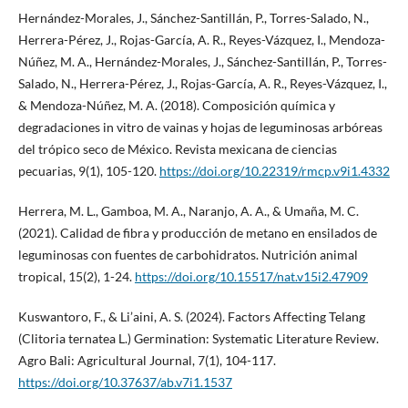
Hernández-Morales, J., Sánchez-Santillán, P., Torres-Salado, N.,
Herrera-Pérez, J., Rojas-García, A. R., Reyes-Vázquez, I., Mendoza-
Núñez, M. A., Hernández-Morales, J., Sánchez-Santillán, P., Torres-
Salado, N., Herrera-Pérez, J., Rojas-García, A. R., Reyes-Vázquez, I.,
& Mendoza-Núñez, M. A. (2018). Composición química y
degradaciones in vitro de vainas y hojas de leguminosas arbóreas
del trópico seco de México. Revista mexicana de ciencias
pecuarias, 9(1), 105-120.
https://doi.org/10.22319/rmcp.v9i1.4332
Herrera, M. L., Gamboa, M. A., Naranjo, A. A., & Umaña, M. C.
(2021). Calidad de fibra y producción de metano en ensilados de
leguminosas con fuentes de carbohidratos. Nutrición animal
tropical, 15(2), 1-24.
https://doi.org/10.15517/nat.v15i2.47909
Kuswantoro, F., & Li’aini, A. S. (2024). Factors Affecting Telang
(Clitoria ternatea L.) Germination: Systematic Literature Review.
Agro Bali: Agricultural Journal, 7(1), 104-117.
https://doi.org/10.37637/ab.v7i1.1537