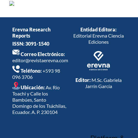
Erevna Research
Entidad Editora:
Reports
Editorial Erevna Ciencia
Ediciones
ISSN: 3091-1540
Correo Electrónico:
editor@revistaerevna.com
Teléfono:
+593 98
096 3706
Editor:
M.Sc. Gabriela
Jarrín García
Ubicación:
Av. Río
Toachi y Calle los
Bambúes, Santo
Domingo de los Tsáchilas,
Ecuador. A. P. 230104