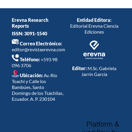
Erevna Research
Entidad Editora:
Reports
Editorial Erevna Ciencia
Ediciones
ISSN: 3091-1540
Correo Electrónico:
editor@revistaerevna.com
Teléfono:
+593 98
096 3706
Editor:
M.Sc. Gabriela
Jarrín García
Ubicación:
Av. Río
Toachi y Calle los
Bambúes, Santo
Domingo de los Tsáchilas,
Ecuador. A. P. 230104