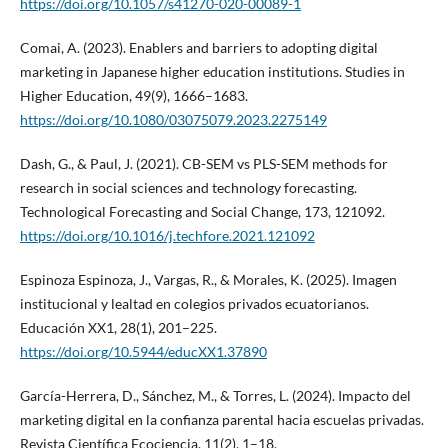
https://doi.org/10.1057/s41270-020-00089-1
Comai, A. (2023). Enablers and barriers to adopting digital
marketing in Japanese higher education institutions. Studies in
Higher Education, 49(9), 1666–1683.
https://doi.org/10.1080/03075079.2023.2275149
Dash, G., & Paul, J. (2021). CB-SEM vs PLS-SEM methods for
research in social sciences and technology forecasting.
Technological Forecasting and Social Change, 173, 121092.
https://doi.org/10.1016/j.techfore.2021.121092
Espinoza Espinoza, J., Vargas, R., & Morales, K. (2025). Imagen
institucional y lealtad en colegios privados ecuatorianos.
Educación XX1, 28(1), 201–225.
https://doi.org/10.5944/educXX1.37890
García-Herrera, D., Sánchez, M., & Torres, L. (2024). Impacto del
marketing digital en la confianza parental hacia escuelas privadas.
Revista Científica Ecociencia, 11(2), 1–18.