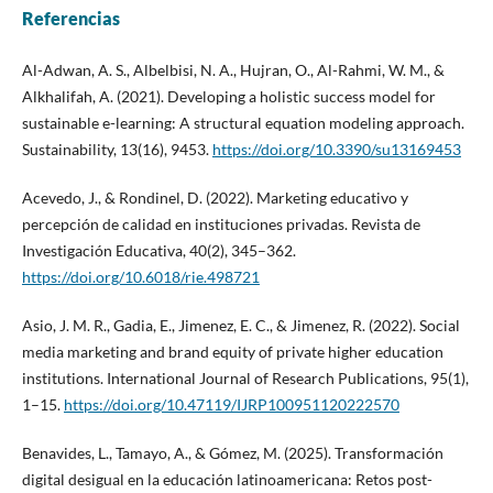
Referencias
Al-Adwan, A. S., Albelbisi, N. A., Hujran, O., Al-Rahmi, W. M., &
Alkhalifah, A. (2021). Developing a holistic success model for
sustainable e-learning: A structural equation modeling approach.
Sustainability, 13(16), 9453.
https://doi.org/10.3390/su13169453
Acevedo, J., & Rondinel, D. (2022). Marketing educativo y
percepción de calidad en instituciones privadas. Revista de
Investigación Educativa, 40(2), 345–362.
https://doi.org/10.6018/rie.498721
Asio, J. M. R., Gadia, E., Jimenez, E. C., & Jimenez, R. (2022). Social
media marketing and brand equity of private higher education
institutions. International Journal of Research Publications, 95(1),
1–15.
https://doi.org/10.47119/IJRP100951120222570
Benavides, L., Tamayo, A., & Gómez, M. (2025). Transformación
digital desigual en la educación latinoamericana: Retos post-