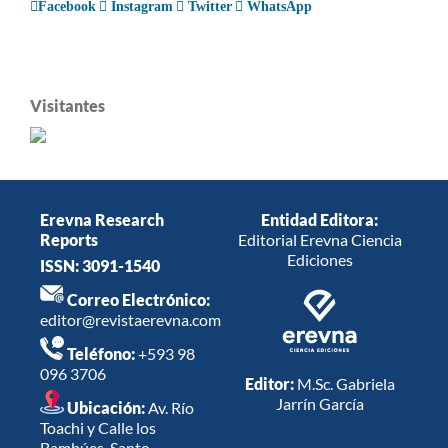
Facebook
Instagram
Twitter
WhatsApp
Visitantes
Erevna Research
Entidad Editora:
Reports
Editorial Erevna Ciencia
Ediciones
ISSN: 3091-1540
Correo Electrónico:
editor@revistaerevna.com
Teléfono:
+593 98
096 3706
Editor:
M.Sc. Gabriela
Jarrín García
Ubicación:
Av. Río
Toachi y Calle los
Bambúes, Santo