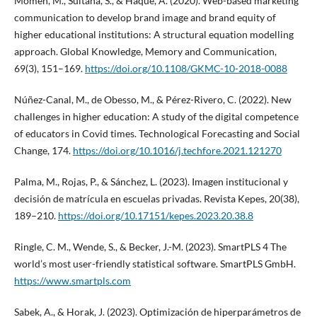
Momen, M., Sultana, S., & Haque, A. (2020). Web-based marketing
communication to develop brand image and brand equity of
higher educational institutions: A structural equation modelling
approach. Global Knowledge, Memory and Communication,
69(3), 151–169.
https://doi.org/10.1108/GKMC-10-2018-0088
Núñez-Canal, M., de Obesso, M., & Pérez-Rivero, C. (2022). New
challenges in higher education: A study of the digital competence
of educators in Covid times. Technological Forecasting and Social
Change, 174.
https://doi.org/10.1016/j.techfore.2021.121270
Palma, M., Rojas, P., & Sánchez, L. (2023). Imagen institucional y
decisión de matrícula en escuelas privadas. Revista Kepes, 20(38),
189–210.
https://doi.org/10.17151/kepes.2023.20.38.8
Ringle, C. M., Wende, S., & Becker, J.-M. (2023). SmartPLS 4 The
world’s most user-friendly statistical software. SmartPLS GmbH.
https://www.smartpls.com
Sabek, A., & Horak, J. (2023). Optimización de hiperparámetros de