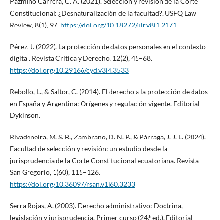
Pazmiño Carrera, C. A. (2021). Selección y revisión de la Corte
Constitucional: ¿Desnaturalización de la facultad?. USFQ Law
Review, 8(1), 97.
https://doi.org/10.18272/ulr.v8i1.2171
Pérez, J. (2022). La protección de datos personales en el contexto
digital. Revista Crítica y Derecho, 12(2), 45–68.
https://doi.org/10.29166/cyd.v3i4.3533
Rebollo, L., & Saltor, C. (2014). El derecho a la protección de datos
en España y Argentina: Orígenes y regulación vigente. Editorial
Dykinson.
Rivadeneira, M. S. B., Zambrano, D. N. P., & Párraga, J. J. L. (2024).
Facultad de selección y revisión: un estudio desde la
jurisprudencia de la Corte Constitucional ecuatoriana. Revista
San Gregorio, 1(60), 115–126.
https://doi.org/10.36097/rsan.v1i60.3233
Serra Rojas, A. (2003). Derecho administrativo: Doctrina,
legislación y jurisprudencia. Primer curso (24.ª ed.). Editorial