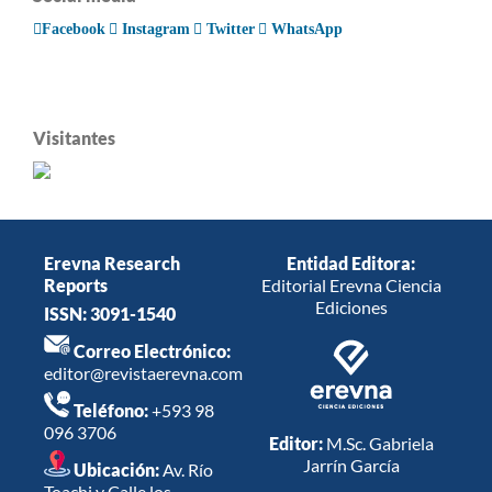
Facebook
Instagram
Twitter
WhatsApp
Visitantes
Erevna Research
Entidad Editora:
Reports
Editorial Erevna Ciencia
Ediciones
ISSN: 3091-1540
Correo Electrónico:
editor@revistaerevna.com
Teléfono:
+593 98
096 3706
Editor:
M.Sc. Gabriela
Jarrín García
Ubicación:
Av. Río
Toachi y Calle los