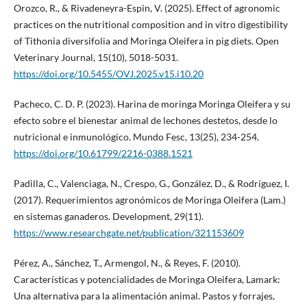
Orozco, R., & Rivadeneyra-Espin, V. (2025). Effect of agronomic
practices on the nutritional composition and in vitro digestibility
of Tithonia diversifolia and Moringa Oleifera in pig diets. Open
Veterinary Journal, 15(10), 5018-5031.
https://doi.org/10.5455/OVJ.2025.v15.i10.20
Pacheco, C. D. P. (2023). Harina de moringa Moringa Oleifera y su
efecto sobre el bienestar animal de lechones destetos, desde lo
nutricional e inmunológico. Mundo Fesc, 13(25), 234-254.
https://doi.org/10.61799/2216-0388.1521
Padilla, C., Valenciaga, N., Crespo, G., González, D., & Rodríguez, I.
(2017). Requerimientos agronómicos de Moringa Oleifera (Lam.)
en sistemas ganaderos. Development, 29(11).
https://www.researchgate.net/publication/321153609
Pérez, A., Sánchez, T., Armengol, N., & Reyes, F. (2010).
Características y potencialidades de Moringa Oleifera, Lamark:
Una alternativa para la alimentación animal. Pastos y forrajes,