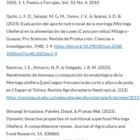
33(4), 1-1. Pastos y Forrajes, Vol. 33, No. 4, 2010
Quito, L. F. D., Salazar, M. G. M., Yanos, J. V., & Suárez, S. D. B.
(2023). Evaluación del aporte nutricional de la moringa (Moringa
Oleifera) en la alimentación de cuyes (Cavia porcellus) Milagro–
Guayas. Pro Sciences: Revista de Producción, Ciencias e
Investigación, 7(48), 1-9.
https://doi.org/10.29018/issn.2588-
1000vol7iss48.2023pp1-9
Ramírez, J. E., Almario, N. P., & Delgado, J. R. M. (2022).
Rendimiento de biomasa y composición bromatológica de la
Moringa oleífera [Lam] según frecuencia de corte y altura de poda,
en Chaparral Tolima. Revista Agroforestería Neotropical, 1(12).
https://revistas.ut.edu.co/index.php/agroforesteria/article/view/3015
Shivangi Srivastava, Pandey, Dayal, & Pranay Wal. (2023).
Dynamic bioactive properties of nutritional superfood Moringa
Oleifera: A comprehensive review. Journal of Agriculture and
Food Research, 14, 100860.