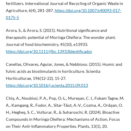
fertilizers. International Journal of Recycling of Organic Waste in
Agriculture, 6(4), 281-287.
https://doi.org/10.1007/s40093-017-
0175-5
Arora, S., & Arora, S. (2021). Nutritional significance and
therapeutic potential of Moringa Oleifera: The wonder plant.
Journal of food biochemistry, 45(10), e13933.
https://doi.org/10.1111/jfbc.13933Identificador
Canellas, Olivares, Aguiar, Jones, & Nebbioso. (2015). Humic and
fulvic acids as biostimulants in horticulture. Scientia
Horticulturae, 196(12-22), 15-27.
https://doi.org/10.1016/j.scienta.2015.09.013
Chiș, A., Noubissi, P. A., Pop, O.-L., Mureșan, C. I., Fokam Tagne, M.
A., Kamgang, R., Fodor, A., Sitar-Tăut, A.-V., Cozma, A., Orășan, O.
H., Hegheș, S. C., Vulturar, R., & Suharoschi, R. (2024). Bioactive
Compounds in Moringa Oleifera: Mechanisms of Action, Focus
on Their Anti-Inflammatory Properties. Plants, 13(1), 20.