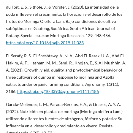
du Toit, E. S., Sithole, J., & Vorster, J. (2020). La intensidad de la
poda influye en el crecimiento, la floración y el desarrollo de los
frutos de Moringa Oleifera Lam. Bajo condiciones de cultivo
subóptimas en Gauteng, Sudáfrica. South African Journal of
Botany, Special Issue on Moringa Research, 129, 448-456.
https://doi.org/10.1016/j.sajb.2019.11.033
El-Serafy, R. S., El-Sheshtawy, A.-N. A., Abd El-Razek, U. A., Abd El-
Hakim, A. F., Hasham, M. M., Sami, R., Khojah, E., & Al-Mushhin, A.
A. (2021). Growth, yield, quality, and phytochemical behavior of
three cultivars of quinoa in response to moringa and Azolla
extracts under organic farming conditions. Agronomy, 11(11),
2186.
https://doi.org/10.3390/agronomy11112186
García-Meléndez, L. M., Parada-Berrios, F. A., & Linares, A. Y. A.
(2022). Nutrición en plantas de moringa (Moringa oleífera Lam.)
utilizando diferentes fuentes de nitrógeno, fósforo y potasio: Su
influencia en el desarrollo y crecimiento en vivero. Revista
Agrociencia, 6(22), 40-52.