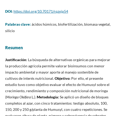
DOI:
https://doi.org/10.70171/rqzxjp54
Palabras clave:
ácidos húmicos, biofertilización, biomasa vegetal,
silicio
Resumen
Justificación
: La búsqueda de alternativas orgánicas para mejorar
la producción agrícola permite valorar bioinsumos con menor
impacto ambiental y mayor aporte al manejo sostenible de
cultivos de interés nutricional.
Objetivo:
Por ello, el presente
estudio tuvo como objetivo evaluar el efecto de Humusyl sobre el
crecimiento, rendimiento y composición nutricional de moringa
(
Moringa Oleifera
L.).
Metodología:
Se aplicó un diseño de bloques
completos al azar, con cinco tratamientos: testigo absoluto, 100,
150, 200 y 250 g/planta de Humusyl, con cuatro repeticiones. Se
evaluaron altura de planta, número y sobrevivencia de rebrotes,