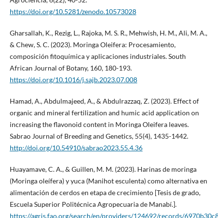
https://doi.org/10.5281/zenodo.10573028
Gharsallah, K., Rezig, L., Rajoka, M. S. R., Mehwish, H. M., Ali, M. A.,
& Chew, S. C. (2023). Moringa Oleifera: Procesamiento,
composición fitoquímica y aplicaciones industriales. South
African Journal of Botany, 160, 180-193.
https://doi.org/10.1016/j.sajb.2023.07.008
Hamad, A., Abdulmajeed, A., & Abdulrazzaq, Z. (2023). Effect of
organic and mineral fertilization and humic acid application on
increasing the flavonoid content in Moringa Oleifera leaves.
Sabrao Journal of Breeding and Genetics, 55(4), 1435-1442.
http://doi.org/10.54910/sabrao2023.55.4.36
Huayamave, C. A., & Guillen, M. M. (2023). Harinas de moringa
(Moringa oleífera) y yuca (Manihot esculenta) como alternativa en
alimentación de cerdos en etapa de crecimiento [Tesis de grado,
Escuela Superior Politécnica Agropecuaria de Manabí.].
https://agris.fao.org/search/en/providers/124692/records/6970b3