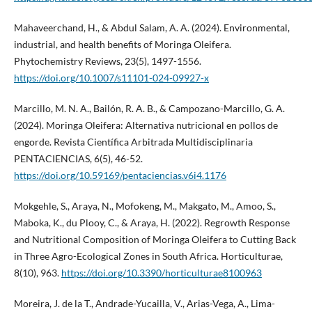
Mahaveerchand, H., & Abdul Salam, A. A. (2024). Environmental,
industrial, and health benefits of Moringa Oleifera.
Phytochemistry Reviews, 23(5), 1497-1556.
https://doi.org/10.1007/s11101-024-09927-x
Marcillo, M. N. A., Bailón, R. A. B., & Campozano-Marcillo, G. A.
(2024). Moringa Oleifera: Alternativa nutricional en pollos de
engorde. Revista Científica Arbitrada Multidisciplinaria
PENTACIENCIAS, 6(5), 46-52.
https://doi.org/10.59169/pentaciencias.v6i4.1176
Mokgehle, S., Araya, N., Mofokeng, M., Makgato, M., Amoo, S.,
Maboka, K., du Plooy, C., & Araya, H. (2022). Regrowth Response
and Nutritional Composition of Moringa Oleifera to Cutting Back
in Three Agro-Ecological Zones in South Africa. Horticulturae,
8(10), 963.
https://doi.org/10.3390/horticulturae8100963
Moreira, J. de la T., Andrade-Yucailla, V., Arias-Vega, A., Lima-