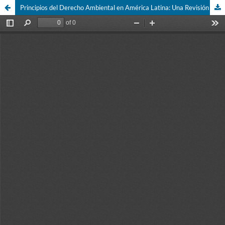
Principios del Derecho Ambiental en América Latina: Una Revisión Sistemática y su Impacto Jurídico-Ambiental